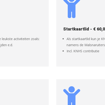

Startkaartlid - € 60,
 leukste activiteiten zoals:
Als startkaartlid kun je 
jden e.d.
namens de Malsnaruiters
Incl. KNHS contributie
