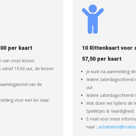

,00 per kaart
10 Rittenkaart voor 
57,50 per kaart
 van onze lessen.
vanaf 19.00 uur, de lessen
Je kunt na aanmelding d
Iedere zaterdagochtend i
maandagavond van de
uur.
Iedere zaterdagochtend i
elding voor een les naar:
Wat doen we tijdens de l
Spelletjes & Vaardigheid.
E-mail voor meer informa
naar :
activiteiten@malsna