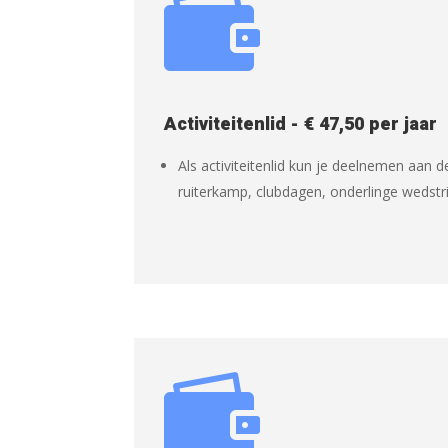

Activiteitenlid - € 47,50 per jaar
Als activiteitenlid kun je deelnemen aan de
ruiterkamp, clubdagen, onderlinge wedstri
