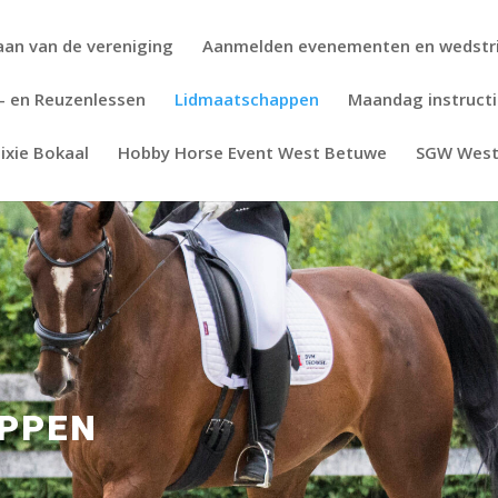
aan van de vereniging
Aanmelden evenementen en wedstr
- en Reuzenlessen
Lidmaatschappen
Maandag instruct
ixie Bokaal
Hobby Horse Event West Betuwe
SGW Wes
PPEN