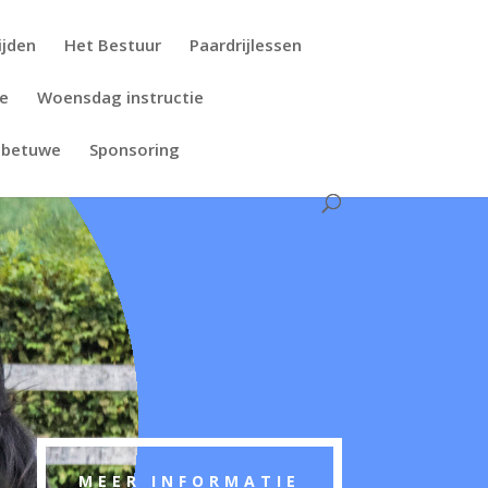
ijden
Het Bestuur
Paardrijlessen
ie
Woensdag instructie
tbetuwe
Sponsoring
MEER INFORMATIE